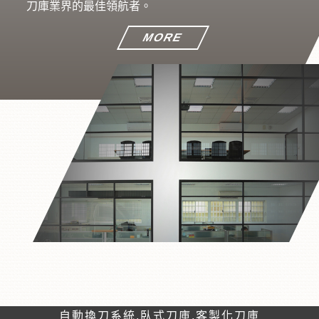
刀庫業界的最佳領航者。
MORE
自動換刀系統,臥式刀庫,客製化刀庫